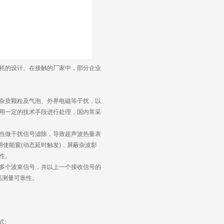
耗的设计。在接触的厂家中，部分企业
杂质颗粒及气泡、外界电磁等干扰，以
用一定的技术手段进行处理，国内常采
当做干扰信号滤除，导致超声波热量表
使能窗(动态延时触发)，屏蔽杂波影
性。
多个波束信号，并以上一个接收信号的
高测量可靠性。
式;