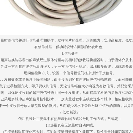
测量时差信号并进行信号处理和操作，发挥芯片的处理、运算能力，实现高精度、低功
在信号处理，低功耗设计方面做的比较出色。
1.信号处理
的超声波换能器发出的声波经过液体传至与其相对的接收端换能器时，由于流体介质中
，导致一方面超声波信号衰减很大，另一方面信号不稳定，出现很多杂波，因此需要采
用阈值检测方式，设置一个信号幅值门槛来滤除干扰信号。
化，发射效率或灵敏度下降等问题，由于接收到的超声波回波信号幅度减小，而可能被
取了过零检测方式，即只要收到信号，无论信号幅值大小均视为有效信号。并配套采用
响，以保证接收到的超声波信号确为同一个发射波，从而提高了检测的灵敏度和稳定
企业采用多脉冲超声波信号控制技术，一次测量过程中连续发送多个脉冲，相应接收到
下一个接收信号放大增益调整的依据，从而减少因水中杂质对脉冲信号的影响，以提
2.低功耗设计
低功耗设计主要集中在热量表休眠方式和分时工作方式，常规定：
(1)热量表在无流量时自动休眠;
(2)流量和温度变化不大时，不影响流量测量精度的前提下，延长测量时间间隔等方